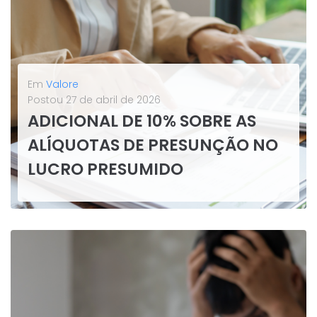
Em
Valore
Postou
27 de abril de 2026
ADICIONAL DE 10% SOBRE AS
ALÍQUOTAS DE PRESUNÇÃO NO
LUCRO PRESUMIDO
A Lei Complementar nº 224/2025 trouxe um marco relevante para a política fiscal brasileira, ao dispor sobre a redução e o estabelecimento de critérios para concessão de incentivos e benefícios de natureza tributária.Um dos pontos mais polêmicos instaurados pela legislação diz respeito à previsão do acréscimo de 10% nos percentuais...
LEIA MAIS