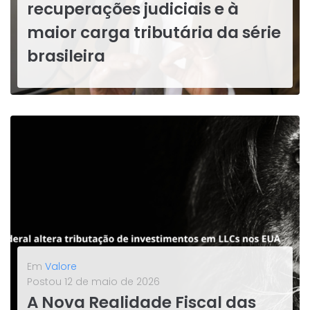
recuperações judiciais e à
maior carga tributária da série
brasileira
O presidente Luiz Inácio Lula da Silva assinou na noite de 12 de maio de 2026 a Medida Provisória que zera o imposto federal de importação sobre compras internacionais de até US$ 50, a chamada taxa das blusinhas. A norma foi publicada em edição extra do Diário Oficial da União...
LEIA MAIS
Em
Valore
Postou
12 de maio de 2026
A Nova Realidade Fiscal das