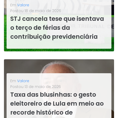
Em
Valore
Postou
18 de maio de 2026
STJ cancela tese que isentava
o terço de férias da
contribuição previdenciária
A 1ª Seção do Superior Tribunal de Justiça encerrou um capítulo de mais de uma década ao cancelar o Tema 479, que protegia empresas da cobrança. A decisão alinha o STJ ao entendimento já consolidado pelo STF - e pode impactar diretamente o planejamento tributário de empregadores. Por mais de...
LEIA MAIS
Em
Valore
Postou
13 de maio de 2026
Taxa das blusinhas: o gesto
eleitoreiro de Lula em meio ao
recorde histórico de