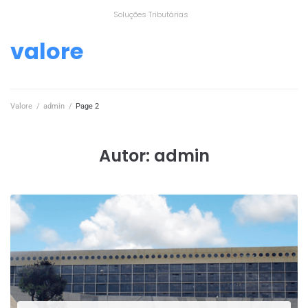
Soluções Tributárias
valore
Valore
/
admin
/
Page 2
Autor:
admin