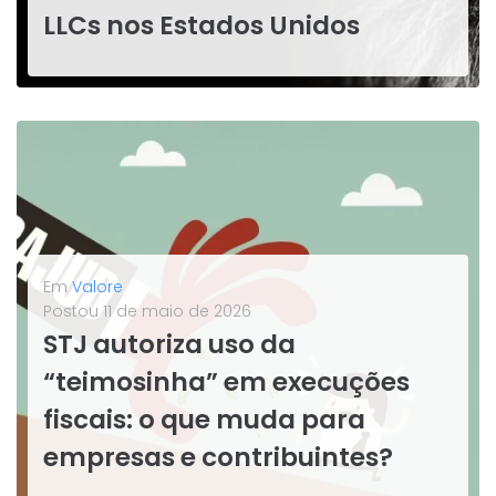
LLCs nos Estados Unidos
A recente publicação da Solução de Consulta Cosit nº 56/2026 consolidou uma mudança profunda para os brasileiros que investem através de Limited Liability Companies (LLC) nos Estados Unidos. Historicamente, esse modelo era atrativo pela sua transparência fiscal, permitindo que o imposto sobre o lucro fosse pago apenas na pessoa física...
LEIA MAIS
Em
Valore
Postou
11 de maio de 2026
STJ autoriza uso da
“teimosinha” em execuções
fiscais: o que muda para
empresas e contribuintes?
O Superior Tribunal de Justiça autorizou a utilização da chamada “teimosinha” em execuções fiscais, mecanismo do Sisbajud que permite a reiteração automática de ordens de bloqueio de valores em contas bancárias do devedor. A decisão reforça a possibilidade de uso da ferramenta como meio de dar maior efetividade à cobrança...