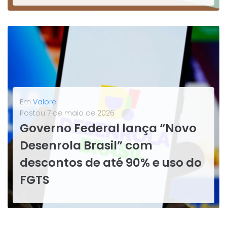
LEIA MAIS
Em
Valore
Postou
7 de maio de 2026
Governo Federal lança “Novo
Desenrola Brasil” com
descontos de até 90% e uso do
FGTS
O Governo Federal lançou no dia 04/05/2026 o Desenrola Brasil 2.0 — nova versão do programa de renegociação de dívidas criado em 2023. A iniciativa chega em um momento crítico: o endividamento das famílias brasileiras atingiu 49,9% em fevereiro, o maior patamar da série histórica iniciada em 2005, segundo o...