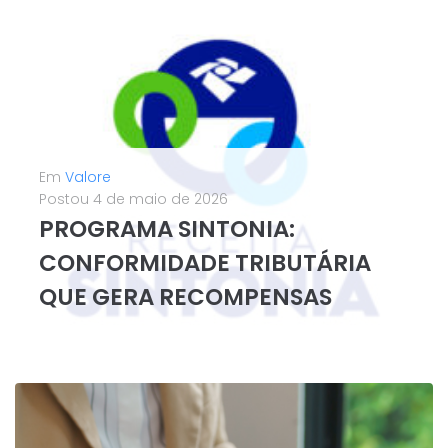
LEIA MAIS
Em
Valore
Postou
4 de maio de 2026
PROGRAMA SINTONIA:
CONFORMIDADE TRIBUTÁRIA
QUE GERA RECOMPENSAS
A Receita Federal do Brasil formalizou, por meio da Instrução Normativa nº 2316/2026, o Programa de Estímulo à Conformidade Tributária e Aduaneira — o Sintonia. O programa substitui o projeto piloto anterior e inaugura uma nova era de relação entre o Fisco e as empresas: quem mantém a casa em ordem...
LEIA MAIS