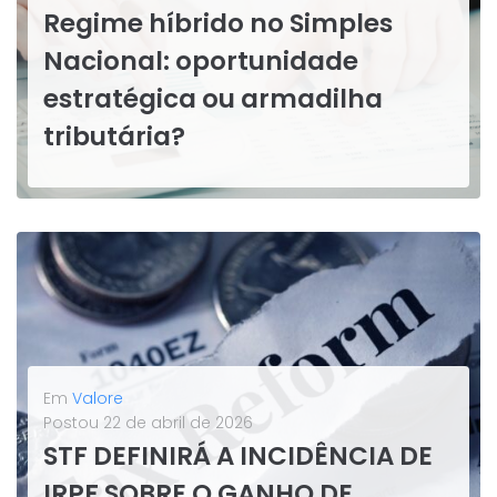
Regime híbrido no Simples
Nacional: oportunidade
estratégica ou armadilha
tributária?
A Reforma Tributária chegou com mudanças que afetam diretamente quem está no Simples Nacional, e uma delas exige uma decisão formal ainda em 2026. Não se trata do fim do regime, mas de uma escolha nova que nunca existiu antes e que precisa ser compreendida com cuidado para não gerar...
LEIA MAIS
Em
Valore
Postou
22 de abril de 2026
STF DEFINIRÁ A INCIDÊNCIA DE
IRPF SOBRE O GANHO DE