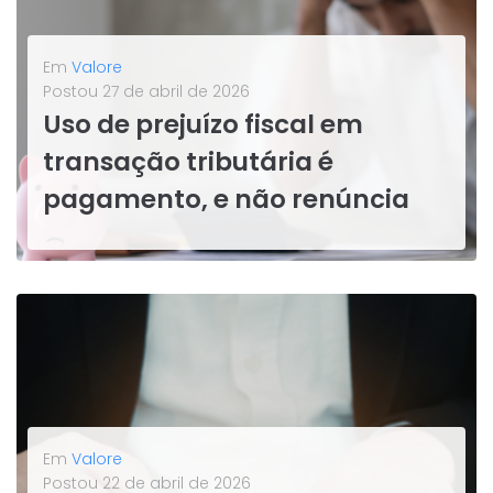
Em
Valore
Postou
27 de abril de 2026
Uso de prejuízo fiscal em
transação tributária é
pagamento, e não renúncia
A Justiça Federal de Uberlândia (MG) proferiu recentemente uma sentença paradigmática ao garantir que o uso de créditos de prejuízo fiscal (PF) e base de cálculo negativa (BCN) de CSLL em transações tributárias seja reconhecido como uma forma legítima de pagamento, e não como uma renúncia de receita.Na decisão, o...
LEIA MAIS
Em
Valore
Postou
22 de abril de 2026