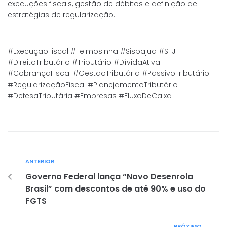
execuções fiscais, gestão de débitos e definição de
estratégias de regularização.
#ExecuçãoFiscal #Teimosinha #Sisbajud #STJ
#DireitoTributário #Tributário #DívidaAtiva
#CobrançaFiscal #GestãoTributária #PassivoTributário
#RegularizaçãoFiscal #PlanejamentoTributário
#DefesaTributária #Empresas #FluxoDeCaixa
ANTERIOR
Governo Federal lança “Novo Desenrola
Brasil” com descontos de até 90% e uso do
FGTS
PRÓXIMO