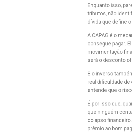
Enquanto isso, par
tributos, não iden
dívida que define 
A CAPAG é o mecani
consegue pagar. Ela
movimentação finan
será o desconto of
E o inverso també
real dificuldade d
entende que o risco
É por isso que, qu
que ninguém conta
colapso financeiro
prêmio ao bom pag