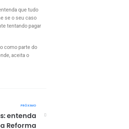
 entenda que tudo
ne se o seu caso
te tentando pagar
to como parte do
nde, aceita o
PRÓXIMO
os: entenda
 a Reforma