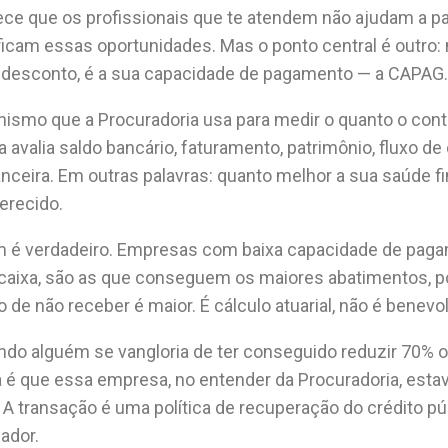
ece que os profissionais que te atendem não ajudam a 
tificam essas oportunidades. Mas o ponto central é outro:
o desconto, é a sua capacidade de pagamento — a CAPAG.
smo que a Procuradoria usa para medir o quanto o cont
 avalia saldo bancário, faturamento, patrimônio, fluxo de 
ceira. Em outras palavras: quanto melhor a sua saúde f
erecido.
m é verdadeiro. Empresas com baixa capacidade de pag
e caixa, são as que conseguem os maiores abatimentos, 
 de não receber é maior. É cálculo atuarial, não é benevo
ando alguém se vangloria de ter conseguido reduzir 70% o
 é que essa empresa, no entender da Procuradoria, esta
. A transação é uma política de recuperação do crédito pú
ador.