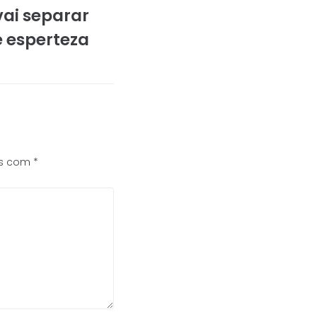
vai separar
e esperteza
os com
*