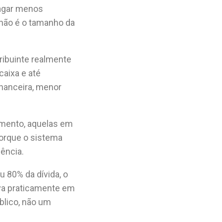
pagar menos
 não é o tamanho da
ribuinte realmente
caixa e até
inanceira, menor
amento, aquelas em
porque o sistema
lência.
u 80% da dívida, o
va praticamente em
blico, não um