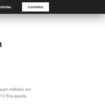
tícias
Contato
m
iaram milhões em
 E fica aquela