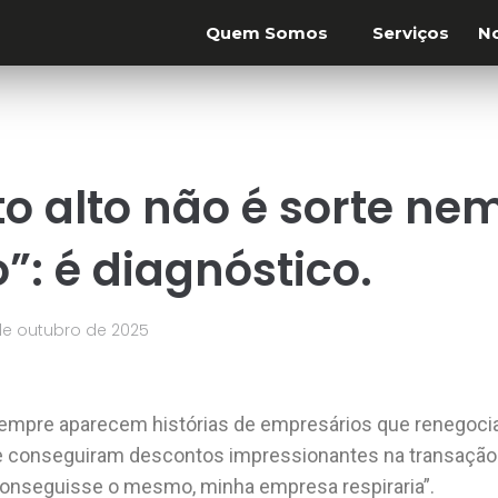
Quem Somos
Serviços
No
o alto não é sorte ne
o”: é diagnóstico.
de outubro de 2025
empre aparecem histórias de empresários que renegoc
s e conseguiram descontos impressionantes na transação?
conseguisse o mesmo, minha empresa respiraria”.