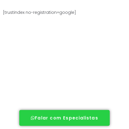
[trustindex no-registration=google]
BUSCANDO SOLUÇÕES TRIBUTÁRIAS
INTELIGENTES?
Clique no botão do WhatsApp e fale agora com nossos
especialistas!
Falar com Especialistas