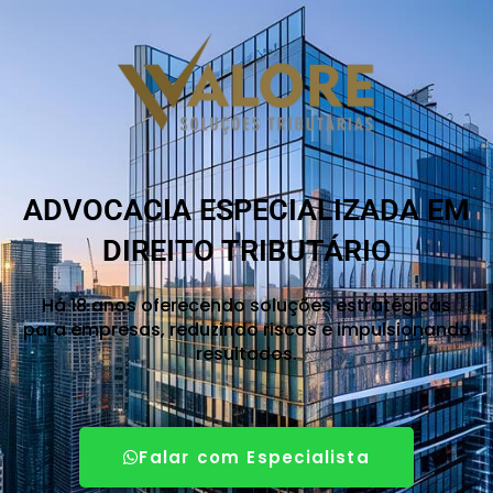
ADVOCACIA ESPECIALIZADA EM
DIREITO TRIBUTÁRIO
Há 18 anos oferecendo soluções estratégicas
para empresas, reduzindo riscos e impulsionando
resultados.
Falar com Especialista